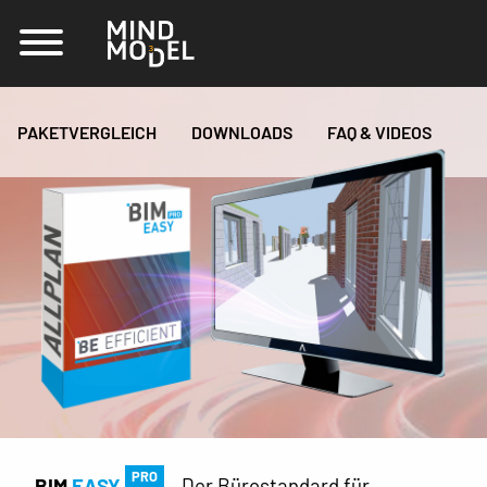
PAKETVERGLEICH
DOWNLOADS
FAQ & VIDEOS
PRO
BIM
EASY
– Der Bürostandard für