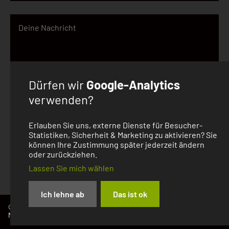
Dürfen wir
Google-Analytics
verwenden?
Ich akzeptiere die
Datenschutzerklärung
und habe
die
AGB
zur Kenntnis genommen.
Erlauben Sie uns, externe Dienste für Besucher-
Statistiken, Sicherheit & Marketing zu aktivieren? Sie
können Ihre Zustimmung später jederzeit ändern
Senden
oder zurückziehen.
Lassen Sie mich wählen
Ich lehne ab
Das ist ok
© 2026
Impressum
Datenschutzerklärung
MindModel
Allgemeine Geschäftsbedingungen