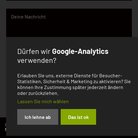
Dürfen wir
Google-Analytics
verwenden?
Ich akzeptiere die
Datenschutzerklärung
und habe
die
AGB
zur Kenntnis genommen.
Erlauben Sie uns, externe Dienste für Besucher-
Statistiken, Sicherheit & Marketing zu aktivieren? Sie
können Ihre Zustimmung später jederzeit ändern
Senden
oder zurückziehen.
Lassen Sie mich wählen
Ich lehne ab
Das ist ok
© 2026
Impressum
Datenschutzerklärung
MindModel
Allgemeine Geschäftsbedingungen