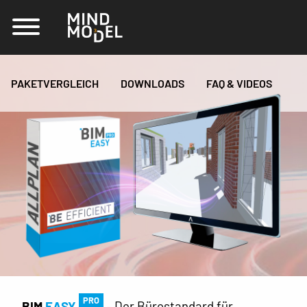
PAKETVERGLEICH
DOWNLOADS
FAQ & VIDEOS
PRO
BIM
EASY
– Der Bürostandard für