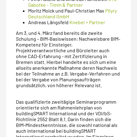
Sabotke - Timm & Partner
Moritz Moick und Paul-Christian Max
Pöyry
Deutschland GmbH
Andreas Längsfeld
Knebel + Partner
Am 3. und 4. März fand bereits die zweite
Schulung – BIM-Basiswissen: Nachweisbare BIM-
Kompetenz für Einsteiger,
Projektverantwortliche und Büroleiter auch
ohne CAD-Erfahrung - mit Zertifizierung in
Bremen statt. Hierbei handelte es sich um eine
allseits anerkannte Maßnahme deren Nachweis
bei der Teilnahme an z.B. Vergabe-Verfahren und
bei der Vergabe von Planungsaufträgen
grundsätzlich, von höherer Relevanz ist.
Das qualifizierte zweitägige Seminarprogramm
orientierte sich am Rahmenlehrplan von
buildingSMART International und der VDI/bS-
Richtlinie 2552 Blatt 8.1. Darin finden sich die
BIM-Mindestkenntnisse, die sowohl national als
auch international bei buildingSMART
International erarbeitet wurden. Im Einzelnen